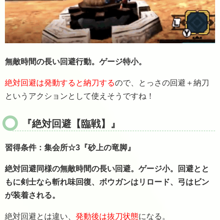
無敵時間の長い回避行動。ゲージ特小。
絶対回避は発動すると納刀する
ので、とっさの回避＋納刀
というアクションとして使えそうですね！
『絶対回避【臨戦】』
習得条件：集会所☆3『砂上の竜脚』
絶対回避同様の無敵時間の長い回避。ゲージ小。回避とと
もに剣士なら斬れ味回復、ボウガンはリロード、弓はビン
が装着される。
絶対回避とは違い、
発動後は抜刀状態
になる。