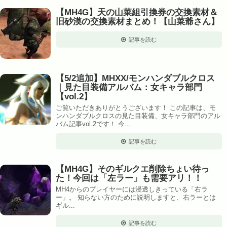
【MH4G】天の山菜組引換券の交換素材＆
旧砂漠の交換素材まとめ！【山菜爺さん】
記事を読む
【5/2追加】MHXX/モンハンダブルクロス
｜見た目装備アルバム：女キャラ部門
【vol.2】
ご覧いただきありがとうございます！ この記事は、モ
ンハンダブルクロスの見た目装備、女キャラ部門のアル
バム記事vol.2です！ 今...
記事を読む
【MH4G】そのギルクエ削除ちょい待っ
た！今回は「左ラー」も需要アリ！！
MH4からのプレイヤーには浸透しきっている「右ラ
ー」。 知らない方のために説明しますと、右ラーとは
ギル...
記事を読む