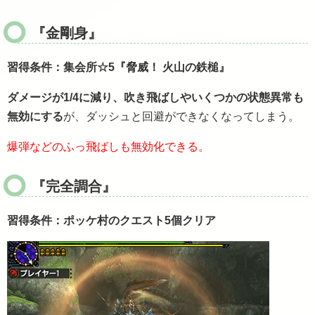
『金剛身』
習得条件：集会所☆5『脅威！ 火山の鉄槌』
ダメージが1/4に減り、吹き飛ばしやいくつかの状態異常も
無効にする
が、ダッシュと回避ができなくなってしまう。
爆弾などのふっ飛ばしも無効化できる。
『完全調合』
習得条件：ポッケ村のクエスト5個クリア