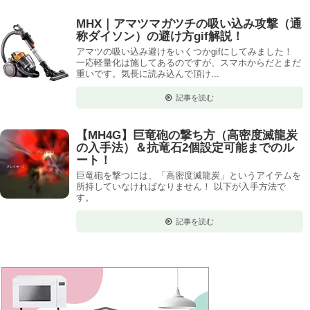
MHX｜アマツマガツチの吸い込み攻撃（通
称ダイソン）の避け方gif解説！
アマツの吸い込み避けをいくつかgifにしてみました！
一応軽量化は施してあるのですが、スマホからだとまだ
重いです。気長に読み込んで頂け...
記事を読む
【MH4G】巨竜砲の撃ち方（高密度滅龍炭
の入手法）＆抗竜石2個設定可能までのル
ート！
巨竜砲を撃つには、「高密度滅龍炭」というアイテムを
所持していなければなりません！ 以下が入手方法で
す。
記事を読む