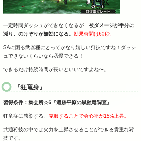
一定時間ダッシュができなくなるが、
被ダメージが半分に
減り、
のけぞりが無効になる。
効果時間は60秒。
SAに困る武器種にとってかなり嬉しい狩技ですね！ダッシ
ュできないくらいなら我慢できる！
できるだけ持続時間が長いといいですよね〜。
『狂竜身』
習得条件：集会所☆6『遺跡平原の黒蝕竜調査』
狂竜症に感染する。
克服することで会心率が15%上昇。
共通狩技の中では火力を上昇させることができる貴重な狩
技です。