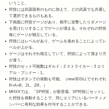
いうこと。
狩技には武器固有のものに加えて、どの武器でも共通し
て選択できるものもある。
下画面に狩技ゲージがあり、相手に攻撃したりダメージ
を受けたりすることでゲージが溜まる。それぞれの狩技
毎にゲージが独立している。
狩技にはレベルがあり、ゲームを進めることによってレ
ベルが上がる。
ゲージはそれぞれ独立していて、狩技によって溜まり方
が違う。
狩技のセット可能数はギルド：2 ストライカー：3 エリ
アル・ブシドー：1。
狩技はボタンでの発動も可能。（new3DSLLでそれぞれ
R+A+B、ZL、ZR。）
MHXXでは、「SP狩技」が新登場。SP狩技にセットし
た狩技を発動することで、同じエリアにいるパーティメ
ンバーに有利な効果を付与することができる。