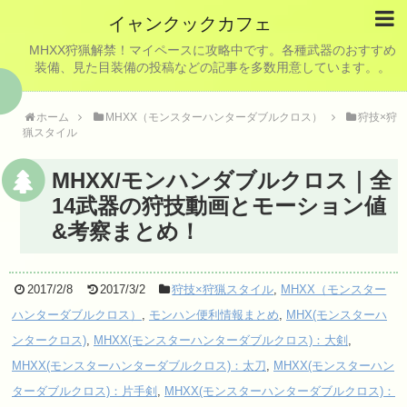
イャンクックカフェ
MHXX狩猟解禁！マイペースに攻略中です。各種武器のおすすめ
装備、見た目装備の投稿などの記事を多数用意しています。。
ホーム
MHXX（モンスターハンターダブルクロス）
狩技×狩
猟スタイル
MHXX/モンハンダブルクロス｜全
14武器の狩技動画とモーション値
&考察まとめ！
2017/2/8
2017/3/2
狩技×狩猟スタイル
,
MHXX（モンスター
ハンターダブルクロス）
,
モンハン便利情報まとめ
,
MHX(モンスターハ
ンタークロス)
,
MHXX(モンスターハンターダブルクロス)：大剣
,
MHXX(モンスターハンターダブルクロス)：太刀
,
MHXX(モンスターハン
ターダブルクロス)：片手剣
,
MHXX(モンスターハンターダブルクロス)：