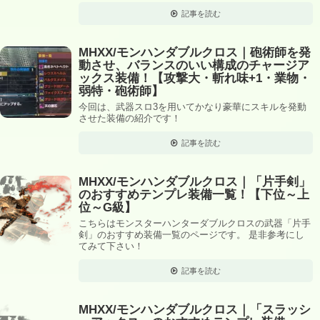
記事を読む
MHXX/モンハンダブルクロス｜砲術師を発
動させ、バランスのいい構成のチャージア
ックス装備！【攻撃大・斬れ味+1・業物・
弱特・砲術師】
今回は、武器スロ3を用いてかなり豪華にスキルを発動
させた装備の紹介です！
記事を読む
MHXX/モンハンダブルクロス｜「片手剣」
のおすすめテンプレ装備一覧！【下位～上
位～G級】
こちらはモンスターハンターダブルクロスの武器「片手
剣」のおすすめ装備一覧のページです。 是非参考にし
てみて下さい！
記事を読む
MHXX/モンハンダブルクロス｜「スラッシ