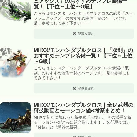
ュアックス」のおすすめテンプレ装備一
覧！【下位～上位～G級】
こちらはモンスターハンターダブルクロスの武器「スラ
ッシュアックス」のおすすめ装備一覧のページです。
是非参考にしてみて下さい！ ...
記事を読む
MHXX/モンハンダブルクロス｜「双剣」の
おすすめテンプレ装備一覧！【下位～上位
～G級】
こちらはモンスターハンターダブルクロスの武器「双
剣」のおすすめ装備一覧のページです。 是非参考にし
てみて下さい！
記事を読む
MHXX/モンハンダブルクロス｜全14武器の
狩技動画とモーション値&考察まとめ！
MHXで新たに加わった新要素『狩技』。 その派手な新
モーションをgifと共に紹介致します！ この記事では、
『狩技』と『武器の新要...