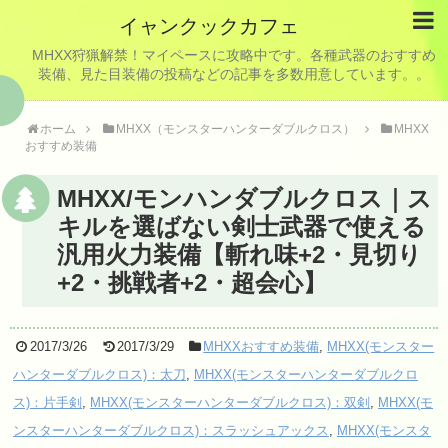
イャンクックカフェ
MHXX狩猟解禁！マイペースに攻略中です。各種武器のおすすめ
装備、見た目装備の投稿などの記事を多数用意しています。。
ホーム
MHXX（モンスターハンターダブルクロス）
MHXX
おすすめ装備
MHXX/モンハンダブルクロス｜ス
キルを選ばない剣士武器で使える
汎用火力装備【斬れ味+2・見切り
+2・挑戦者+2・超会心】
2017/3/26
2017/3/29
MHXXおすすめ装備
,
MHXX(モンスター
ハンターダブルクロス)：太刀
,
MHXX(モンスターハンターダブルクロ
ス)：片手剣
,
MHXX(モンスターハンターダブルクロス)：双剣
,
MHXX(モ
ンスターハンターダブルクロス)：スラッシュアックス
,
MHXX(モンスタ