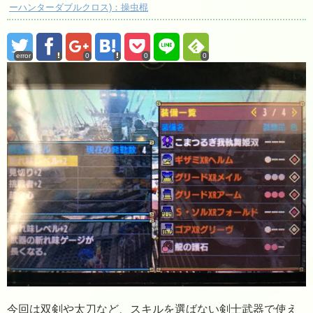
ーハンターダブルクロス)：操虫棍
error
0
0
0
今回は双剣や太刀など、スキルを選ばない剣士武器で使え