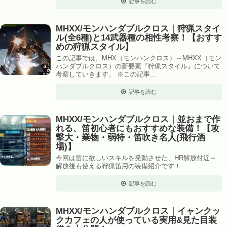
記事を読む
MHXX/モンハンダブルクロス｜狩猟スタイ
ル(全6種)と14武器種の相性考察！【おすす
めの狩猟スタイル】
この記事では、MHX（モンハンクロス）～MHXX（モン
ハンダブルクロス）の新要素『狩猟スタイル』について
考察していきます。 ※この記事...
記事を読む
MHXX/モンハンダブルクロス｜並おまで作
れる、笛初心者にもおすすめな装備！【攻
撃大・業物・弱特・笛吹き名人(飛行酒
場)】
今回は笛に欲しいスキルを発動させた、HR解放付近～
解放後も使える狩猟笛用の装備紹介です！
記事を読む
MHXX/モンハンダブルクロス｜イャンクッ
クカフェの人が使っている実用&見た目装