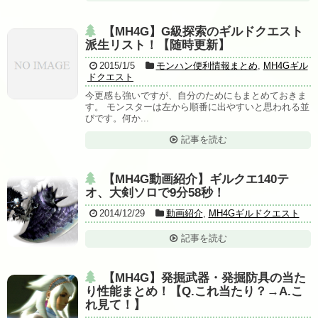
【MH4G】G級探索のギルドクエスト
派生リスト！【随時更新】
2015/1/5
モンハン便利情報まとめ
,
MH4Gギル
ドクエスト
今更感も強いですが、自分のためにもまとめておきま
す。 モンスターは左から順番に出やすいと思われる並
びです。何か...
記事を読む
【MH4G動画紹介】ギルクエ140テ
オ、大剣ソロで9分58秒！
2014/12/29
動画紹介
,
MH4Gギルドクエスト
記事を読む
【MH4G】発掘武器・発掘防具の当た
り性能まとめ！【Q.これ当たり？→A.こ
れ見て！】