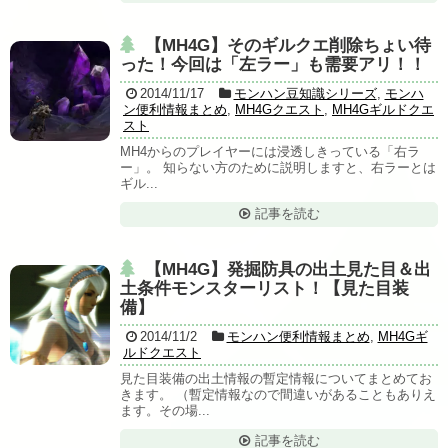
【MH4G】そのギルクエ削除ちょい待
った！今回は「左ラー」も需要アリ！！
2014/11/17
モンハン豆知識シリーズ
,
モンハ
ン便利情報まとめ
,
MH4Gクエスト
,
MH4Gギルドクエ
スト
MH4からのプレイヤーには浸透しきっている「右ラ
ー」。 知らない方のために説明しますと、右ラーとは
ギル...
記事を読む
【MH4G】発掘防具の出土見た目＆出
土条件モンスターリスト！【見た目装
備】
2014/11/2
モンハン便利情報まとめ
,
MH4Gギ
ルドクエスト
見た目装備の出土情報の暫定情報についてまとめてお
きます。 （暫定情報なので間違いがあることもありえ
ます。その場...
記事を読む