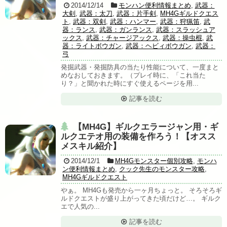
2014/12/14
モンハン便利情報まとめ
,
武器：
大剣
,
武器：太刀
,
武器：片手剣
,
MH4Gギルドクエス
ト
,
武器：双剣
,
武器：ハンマー
,
武器：狩猟笛
,
武
器：ランス
,
武器：ガンランス
,
武器：スラッシュア
ックス
,
武器：チャージアックス
,
武器：操虫棍
,
武
器：ライトボウガン
,
武器：ヘビィボウガン
,
武器：
弓
発掘武器・発掘防具の当たり性能について、一度まと
めなおしておきます。（プレイ時に、「これ当た
り？」と聞かれた時にすぐ使えるページを用...
記事を読む
【MH4G】ギルクエラージャン用・ギ
ルクエテオ用の装備を作ろう！【オスス
メスキル紹介】
2014/12/1
MH4Gモンスター個別攻略
,
モンハ
ン便利情報まとめ
,
クック先生のモンスター攻略
,
MH4Gギルドクエスト
やぁ。 MH4Gも発売から一ヶ月ちょっと。 そろそろギ
ルドクエストが盛り上がってきた頃だけど…。 ギルク
エで人気の...
記事を読む