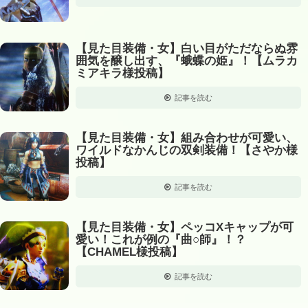
【見た目装備・女】白い目がただならぬ雰
囲気を醸し出す、『蛾蝶の姫』！【ムラカ
ミアキラ様投稿】
記事を読む
【見た目装備・女】組み合わせが可愛い、
ワイルドなかんじの双剣装備！【さやか様
投稿】
記事を読む
【見た目装備・女】ペッコXキャップが可
愛い！これが例の『曲○師』！？
【CHAMEL様投稿】
記事を読む