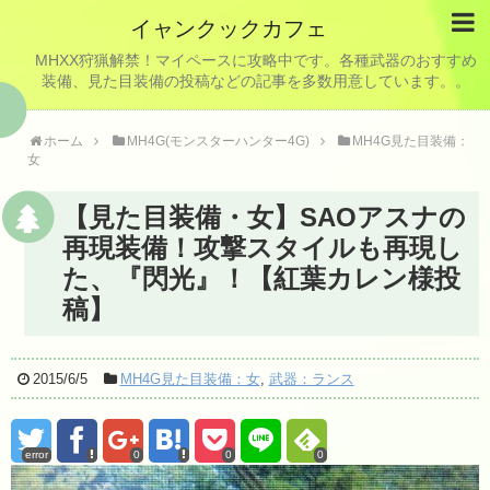
イャンクックカフェ
MHXX狩猟解禁！マイペースに攻略中です。各種武器のおすすめ
装備、見た目装備の投稿などの記事を多数用意しています。。
ホーム
MH4G(モンスターハンター4G)
MH4G見た目装備：
女
【見た目装備・女】SAOアスナの
再現装備！攻撃スタイルも再現し
た、『閃光』！【紅葉カレン様投
稿】
2015/6/5
MH4G見た目装備：女
,
武器：ランス
error
0
0
0