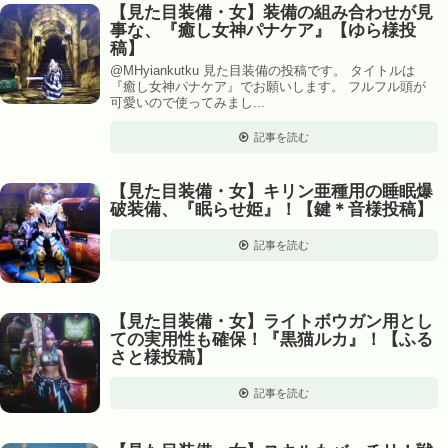
【見た目装備・女】装備の組み合わせが見
事な、『癒し女神パナケア』【ゆら様投
稿】
@MHyiankutku 見た目装備の投稿です。 タイトルは
『癒し女神パナケア』でお願いします。 フルフル頭が
可愛いので使ってみまし...
記事を読む
【見た目装備・女】キリン亜種用の睡眠爆
破装備、『眠らせ姫』！【鍵＊音様投稿】
記事を読む
【見た目装備・女】ライトボウガン用とし
ての実用性も確保！『黒猫ルカ』！【ふる
さと様投稿】
記事を読む