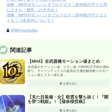
攻略：MHXX/モンハンダブルクロス｜超特殊許可クエ用
にスキル「根性」のすすめ！
攻略：MHXX/モンハンダブルクロス｜超特殊許可クエス
ト＆二つ名染色について！
@MHyiankutku
関連記事
【MH4】全武器種モーション値まとめ
全武器のモーション値・スタン値 ※MH4G片手剣の溜め
斬り、チャージアックスの超高出力属性解放斬りのモー
ション値とスタン値を追...
記事を読む
【見た目装備・女】暗雲を撃ち抜く！『闇
を穿つ戦姫』！【薙奈様投稿】
記事を読む