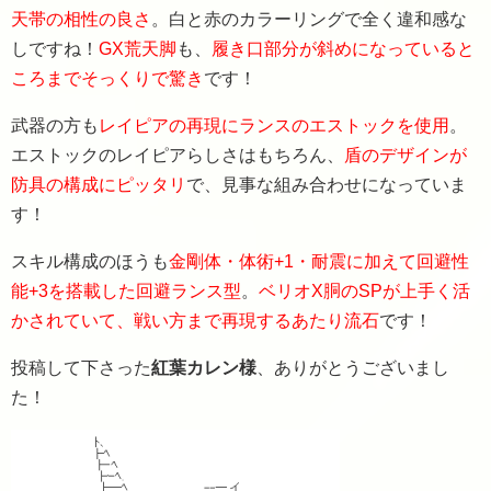
天帯の相性の良さ
。白と赤のカラーリングで全く違和感な
しですね！
GX荒天脚
も、
履き口部分が斜めになっていると
ころまでそっくりで驚き
です！
武器の方も
レイピアの再現にランスのエストックを使用
。
エストックのレイピアらしさはもちろん、
盾のデザインが
防具の構成にピッタリ
で、見事な組み合わせになっていま
す！
スキル構成のほうも
金剛体・体術+1・耐震に加えて回避性
能+3を搭載した回避ランス型
。
ベリオX胴のSPが上手く活
かされていて、戦い方まで再現するあたり流石
です！
投稿して下さった
紅葉カレン様
、ありがとうございまし
た！