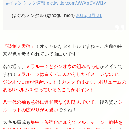
#イャンクック速報
pic.twitter.com/uWXgSVWl1v
— はぐれメンタル (@hagu_men)
2015, 3月 21
『破創ノ天狼』
！オシャレなタイトルですね～。名前の由
来が色々考えられていて面白いです！
名の通り、
ミラルーツとジンオウの組み合わせ
がメインで
すね！
ミラルーツは白くてふんわりしたイメージなので、
ジンオウU頭が似合います
！
カスクではなく、ボリュームの
あるUヘルムを使っているところがポイント
！
八千代の袖も意外に違和感なく馴染んでいて
、後ろ姿と
シ
ルエットの広がりが可愛い
ですね！
スキル構成も
集中・矢強化に加えてフルチャージ、維持を