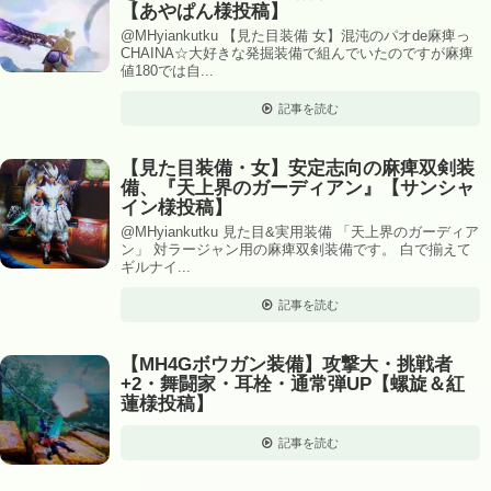
【あやぱん様投稿】
@MHyiankutku 【見た目装備 女】混沌のパオde麻痺っ
CHAINA☆大好きな発掘装備で組んでいたのですが麻痺
値180では自...
記事を読む
【見た目装備・女】安定志向の麻痺双剣装
備、『天上界のガーディアン』【サンシャ
イン様投稿】
@MHyiankutku 見た目&実用装備 「天上界のガーディア
ン」 対ラージャン用の麻痺双剣装備です。 白で揃えて
ギルナイ...
記事を読む
【MH4Gボウガン装備】攻撃大・挑戦者
+2・舞闘家・耳栓・通常弾UP【螺旋＆紅
蓮様投稿】
記事を読む