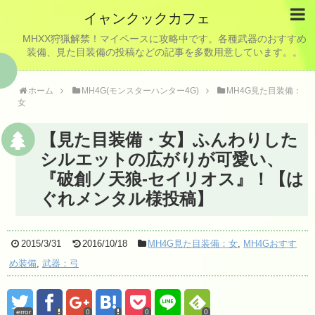
イャンクックカフェ
MHXX狩猟解禁！マイペースに攻略中です。各種武器のおすすめ
装備、見た目装備の投稿などの記事を多数用意しています。。
ホーム
MH4G(モンスターハンター4G)
MH4G見た目装備：
女
【見た目装備・女】ふんわりした
シルエットの広がりが可愛い、
『破創ノ天狼-セイリオス』！【は
ぐれメンタル様投稿】
2015/3/31
2016/10/18
MH4G見た目装備：女
,
MH4Gおすす
め装備
,
武器：弓
error
0
0
0