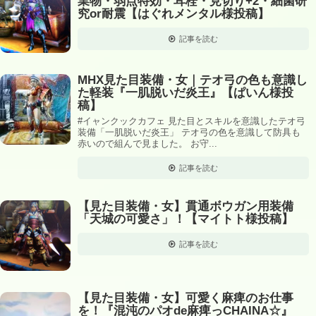
業物・弱点特効・耳栓・見切り+2・細菌研
究or耐震【はぐれメンタル様投稿】
記事を読む
MHX見た目装備・女｜テオ弓の色も意識し
た軽装『一肌脱いだ炎王』【ぱいん様投
稿】
#イャンクックカフェ 見た目とスキルを意識したテオ弓
装備「一肌脱いだ炎王」 テオ弓の色を意識して防具も
赤いので組んで見ました。 お守...
記事を読む
【見た目装備・女】貫通ボウガン用装備
「天城の可愛さ」！【マイトト様投稿】
記事を読む
【見た目装備・女】可愛く麻痺のお仕事
を！『混沌のパオde麻痺っCHAINA☆』