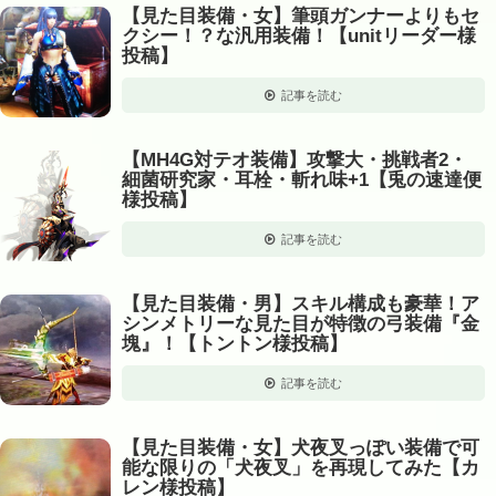
【見た目装備・女】筆頭ガンナーよりもセ
クシー！？な汎用装備！【unitリーダー様
投稿】
記事を読む
【MH4G対テオ装備】攻撃大・挑戦者2・
細菌研究家・耳栓・斬れ味+1【兎の速達便
様投稿】
記事を読む
【見た目装備・男】スキル構成も豪華！ア
シンメトリーな見た目が特徴の弓装備『金
塊』！【トントン様投稿】
記事を読む
【見た目装備・女】犬夜叉っぽい装備で可
能な限りの「犬夜叉」を再現してみた【カ
レン様投稿】