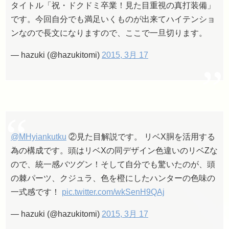
タイトル「祝・ドクドミ卒業！見た目重視の真打装備」
です。今回自分でも満足いくものが出来てハイテンショ
ンなので長文になりますので、ここで一旦切ります。
— hazuki (@hazukitomi)
2015, 3月 17
@MHyiankutku
②見た目解説です。 リベX胴を活用する
為の構成です。頭はリベXの同デザイン色違いのリベZな
ので、統一感バツグン！そして自分でも驚いたのが、頭
の棘パーツ、クジュラ、色を橙にしたハンターの色味の
一式感です！
pic.twitter.com/wkSenH9QAj
— hazuki (@hazukitomi)
2015, 3月 17