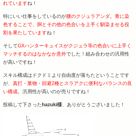
れています
ね！
特にいい仕事をしているのが
腰のクジュラアンダ
。
青に染
色することで、胴とその他の色合いを上手く馴染ませる役
割を果たしています
ね！
そして
GXハンターキュイスがクジュラ等の色合いに上手く
マッチするのはなかなか意外
でした！組み合わせの汎用性
が高いですね！
スキル構成はドクドミより自由度が落ちたということです
が、
真打・業物・回避2種とスラアクに便利なバランスの良
い構成
。汎用性が高いのが売りですね！
投稿して下さった
hazuki様
、ありがとうございました！