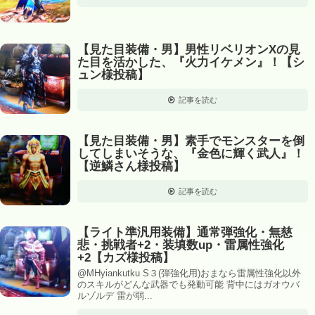
【見た目装備・男】男性リベリオンXの見
た目を活かした、『火力イケメン』！【シ
ュン様投稿】
記事を読む
【見た目装備・男】素手でモンスターを倒
してしまいそうな、『金色に輝く武人』！
【逆鱗さん様投稿】
記事を読む
【ライト準汎用装備】通常弾強化・無慈
悲・挑戦者+2・装填数up・雷属性強化
+2【カズ様投稿】
@MHyiankutku S３(弾強化用)おまなら雷属性強化以外
のスキルがどんな武器でも発動可能 背中にはガオウバ
ルゾルデ 雷が弱...