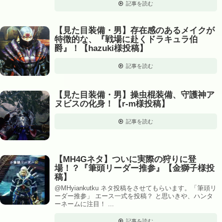
記事を読む
【見た目装備・男】存在感のあるメイクが
特徴的な、『戦場に赴くドラキュラ伯
爵』！【hazuki様投稿】
記事を読む
【見た目装備・男】操虫棍装備、守護神ア
ヌビスの化身！【r-m様投稿】
記事を読む
【MH4Gネタ】ついに実際の狩りに登
場！？『筆頭リーダー推参』【金獅子様投
稿】
@MHyiankutku ネタ投稿をさせてもらいます。「筆頭リ
ーダー推参」 エース一式を投稿？ と思いきや、ハンタ
ーネームに注目！ ...
記事を読む