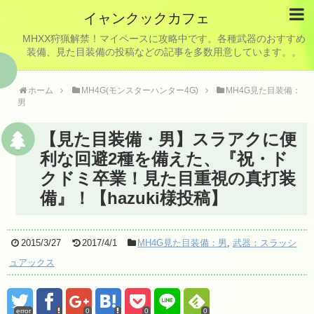
イャンクックカフェ
MHXX狩猟解禁！マイペースに攻略中です。各種武器のおすすめ
装備、見た目装備の投稿などの記事を多数用意しています。。
ホーム
MH4G(モンスターハンター4G)
MH4G見た目装備：
男
【見た目装備・男】スラアクに便
利な回避2種を備えた、『祝・ド
クドミ卒業！見た目重視の真打装
備』！【hazuki様投稿】
2015/3/27
2017/4/1
MH4G見た目装備：男
,
武器：スラッシ
ュアックス
error
0
0
0