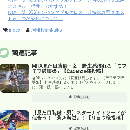
攻略：MHXX/モンハンダブルクロス｜超特殊許可クエ用
にスキル「根性」のすすめ！
攻略：MHXX/モンハンダブルクロス｜超特殊許可クエス
ト＆二つ名染色について！
index
@MHyiankutku
関連記事
MHX見た目装備・女｜野生感溢れる『モフ
モフ破壊娘』【Cadenza様投稿】
@MHyiankutku 見た目装備投稿します。 【モフモフ破
壊娘】 野生感溢れるケモミミ狩人をイメージしまし
た。頭・腕・腰のモフモ...
記事を読む
【見た目装備・男】スターナイトソードが
似合う！『蒼き海賊』！【リョウ様投稿】
記事を読む