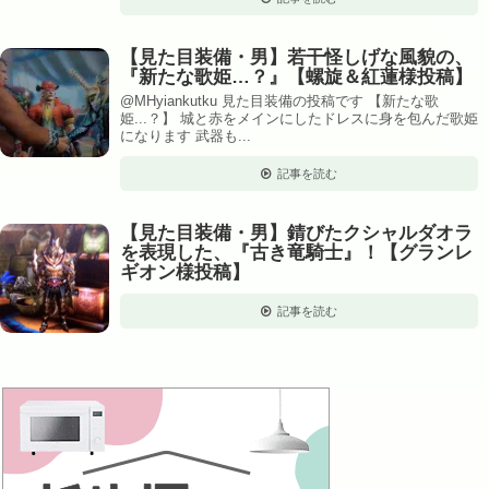
【見た目装備・男】若干怪しげな風貌の、
『新たな歌姫…？』【螺旋＆紅蓮様投稿】
@MHyiankutku 見た目装備の投稿です 【新たな歌
姫...？】 城と赤をメインにしたドレスに身を包んだ歌姫
になります 武器も...
記事を読む
【見た目装備・男】錆びたクシャルダオラ
を表現した、『古き竜騎士』！【グランレ
ギオン様投稿】
記事を読む