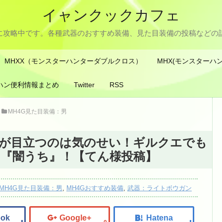
イャンクックカフェ
スに攻略中です。各種武器のおすすめ装備、見た目装備の投稿などの
MHXX（モンスターハンターダブルクロス）
MHX(モンスターハ
ハン便利情報まとめ
Twitter
RSS
MH4G見た目装備：男
ゲが目立つのは気のせい！ギルクエでも
『闇うち』！【てん様投稿】
MH4G見た目装備：男
,
MH4Gおすすめ装備
,
武器：ライトボウガン