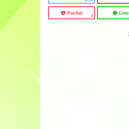
error
0