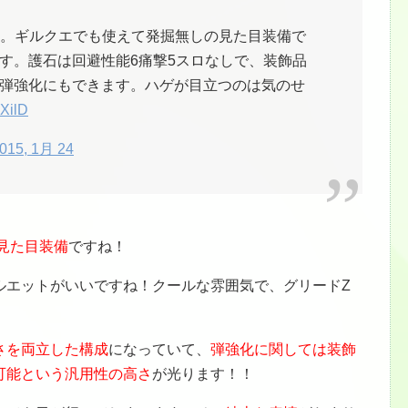
。ギルクエでも使えて発掘無しの見た目装備で
す。護石は回避性能6痛撃5スロなしで、装飾品
弾強化にもできます。ハゲが目立つのは気のせ
xXilD
015, 1月 24
見た目装備
ですね！
ルエットがいいですね！クールな雰囲気で、グリードZ
さを両立した構成
になっていて、
弾強化に関しては装飾
可能という汎用性の高さ
が光ります！！