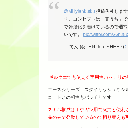
@MHyiankutku
投稿失礼します
す。コンセプトは「闇うち」で
で弾強化を着けているので通常
いです。
pic.twitter.com/26n28
— てん (@TEN_ten_SHEEP)
2
ギルクエでも使える実用性バッチリの
エースシリーズ、スタイリッシュなシ
コートとの相性もバッチリです！
スキル構成はボウガン用で火力と便利
品のみで発動しているので切り替えも