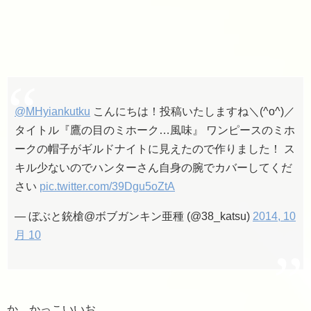
@MHyiankutku
こんにちは！投稿いたしますね＼(^o^)／
タイトル『鷹の目のミホーク…風味』 ワンピースのミホ
ークの帽子がギルドナイトに見えたので作りました！ ス
キル少ないのでハンターさん自身の腕でカバーしてくだ
さい
pic.twitter.com/39Dgu5oZtA
— ぼぶと銃槍@ボブガンキン亜種 (@38_katsu)
2014, 10
月 10
か、かっこいいお…。