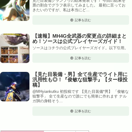
見た目装備グランプリの結果発表です！ 今回の結果を
票の割合でグラフ表示してみました。 最初に言ってお
きたいのですが、私は本当にど...
記事を読む
【速報】MH4G全武器の変更点の詳細まと
め！ソースは公式プレイヤーズガイド！
ソースはコチラの公式プレイヤーズガイド。以下引用。
記事を読む
【見た目装備・男】全て生産でライト用に
汎用性も◎！『俊敏な狙撃手』【ター様投
稿】
@MHyiankutku 初投稿です 【見た目装備*男】 「俊敏な
狙撃手」 全て生産なので誰にでも簡単に作れます ナル
ガ胴の身軽そう...
記事を読む