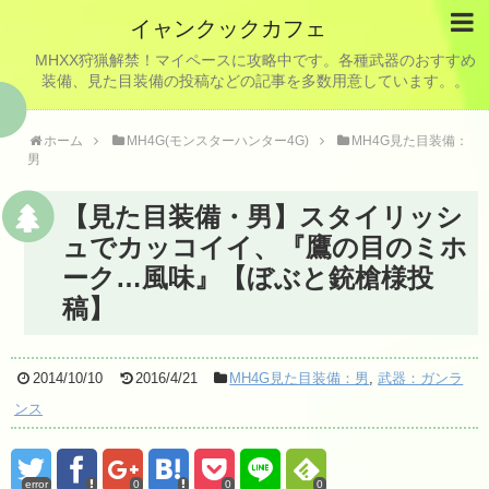
イャンクックカフェ
MHXX狩猟解禁！マイペースに攻略中です。各種武器のおすすめ
装備、見た目装備の投稿などの記事を多数用意しています。。
ホーム
MH4G(モンスターハンター4G)
MH4G見た目装備：
男
【見た目装備・男】スタイリッシ
ュでカッコイイ、『鷹の目のミホ
ーク…風味』【ぼぶと銃槍様投
稿】
2014/10/10
2016/4/21
MH4G見た目装備：男
,
武器：ガンラ
ンス
error
0
0
0