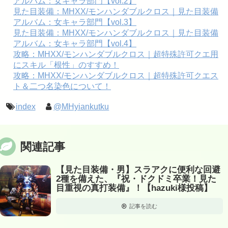
アルバム：女キャラ部門【vol.2】
見た目装備：MHXX/モンハンダブルクロス｜見た目装備
アルバム：女キャラ部門【vol.3】
見た目装備：MHXX/モンハンダブルクロス｜見た目装備
アルバム：女キャラ部門【vol.4】
攻略：MHXX/モンハンダブルクロス｜超特殊許可クエ用
にスキル「根性」のすすめ！
攻略：MHXX/モンハンダブルクロス｜超特殊許可クエス
ト＆二つ名染色について！
index
@MHyiankutku
関連記事
【見た目装備・男】スラアクに便利な回避
2種を備えた、『祝・ドクドミ卒業！見た
目重視の真打装備』！【hazuki様投稿】
記事を読む