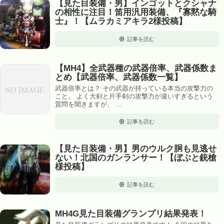
【見た目装備・男】インゴットとクシャナ
の相性に注目！笛用汎用装備、『寡黙な騎
士』！【ムラカミアキラ2様投稿】
記事を読む
【MH4】全武器種の武器倍率、武器係数ま
とめ【武器倍率、武器係数一覧】
武器倍率とは？ その武器が持っている本当の攻撃力の
こと。 よく大剣と片手剣の攻撃力が違いすぎるという
質問を聞きますが、 ...
記事を読む
【見た目装備・男】男のウルク胴も見逃せ
ない！北国のガンランサー！【ぼぶと銃槍
様投稿】
記事を読む
MH4G見た目装備グランプリ結果発表！