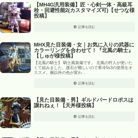
【MH4G汎用装備】匠・心剣一体・高級耳
栓・回避性能2(カスタマイズ可)【せつな様
投稿】
記事を読む
MHX見た目装備・女｜お気に入りの武器に
カラーリングを合わせて！『北風の騎士』
【しゅが様投稿】
【北風の騎士】 騎士風装備です。 北風の狩人が使いた
くて組みました。護石が難しいので寒冷5s3の使用をオ
ススメ。腕以外の色が変わ...
記事を読む
【見た目装備・男】ギルドバードロポスは
譲れねぇ！【天丼様投稿】
記事を読む